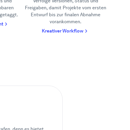
os und
Verfolge Versionen, Status und
hbaren
Freigaben, damit Projekte vom ersten
 getaggt.
Entwurf bis zur finalen Abnahme
vorankommen.
nt
Kreativer Workflow
rafen, denn es bietet