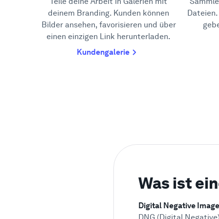
Teile deine Arbeit in Galerien mit
Sammle 
deinem Branding. Kunden können
Dateien
Bilder ansehen, favorisieren und über
gebe
einen einzigen Link herunterladen.
Kundengalerie
Was ist ei
Digital Negative Imag
DNG (Digital Negative)