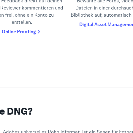
Feedback direkt auf deinen
Bewahre alle Fotos, Vide
. Reviewer kommentieren und
Dateien in einer durchsuc
n frei, ohne ein Konto zu
Bibliothek auf, automatisch
erstellen.
Digital Asset Manageme
Online Proofing
ne DNG?
e
, Adobes universelles Rohbildformat, ist ein Segen für Fotog