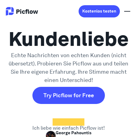
Picflow
Kostenlos testen
Kundenliebe
Produkt
Echte Nachrichten von echten Kunden (nicht
Online Proofing
übersetzt). Probieren Sie Picflow aus und teilen
Sie Ihre eigene Erfahrung. Ihre Stimme macht
Kundengalerie
einen Unterschied!
DAM Software
Try Picflow for Free
Kreativer Workflow
Preise
Ich liebe wie einfach Picflow ist!
George Pahountis
Entdecken