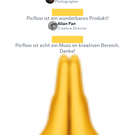
Photographer
Beispiele
Picflow ist ein wunderbares Produkt!
Allan Fan
Creative Director
Enterprise
Picflow ist echt ein Muss im kreativen Bereich.
Sicherheit
Danke!
Vergleichen
Kundenstimmen
Blog
Lernen