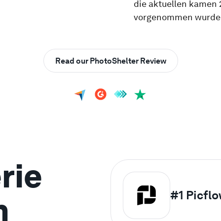
die aktuellen kamen 
vorgenommen wurde
Read our PhotoShelter Review
rie
#1
Picfl
n