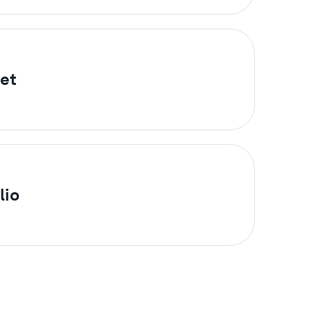
set
lio