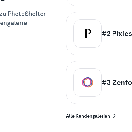
 zu PhotoShelter
engalerie-
#2
Pixie
#3
Zenfo
Alle Kundengalerien