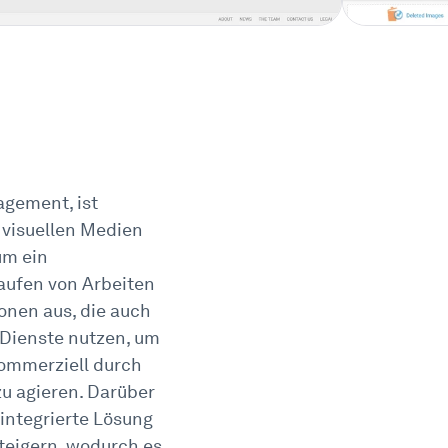
agement, ist
e visuellen Medien
um ein
aufen von Arbeiten
onen aus, die auch
Dienste nutzen, um
kommerziell durch
u agieren. Darüber
 integrierte Lösung
teigern, wodurch es