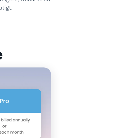
tigt.
e