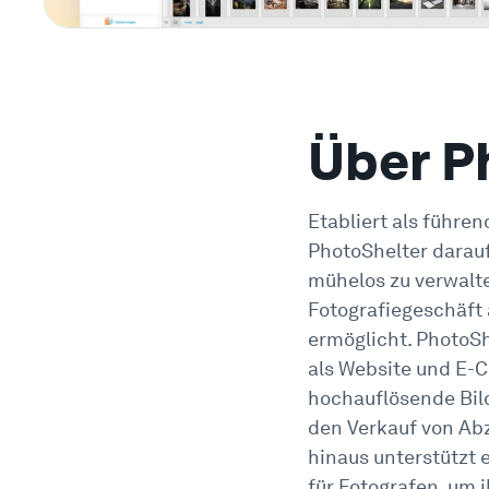
Über P
Etabliert als führe
PhotoShelter darauf
mühelos zu verwalte
Fotografiegeschäft 
ermöglicht. PhotoSh
als Website und E-
hochauflösende Bild
den Verkauf von Abz
hinaus unterstützt 
für Fotografen, um