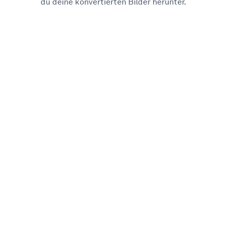
du deine konvertierten Bilder herunter.