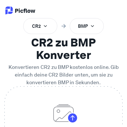
Picflow
CR2
BMP
Produkt
CR2 zu BMP
Online Proofing
Konverter
Konvertieren
CR2
zu
BMP
kostenlos online. Gib
Kundengalerie
einfach deine
CR2
Bilder unten, um sie zu
konvertieren
BMP
in Sekunden.
DAM Software
Kreativer Workflow
Preise
Entdecken