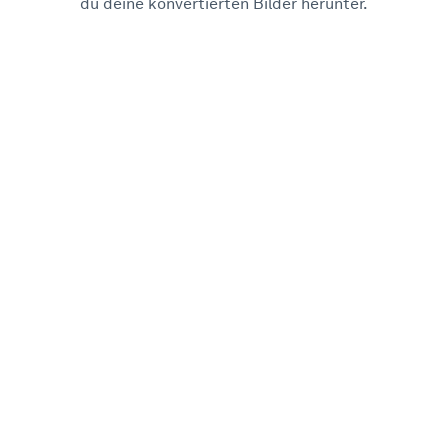
du deine konvertierten Bilder herunter.