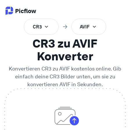
Picflow
CR3
AVIF
Produkt
CR3 zu AVIF
Online Proofing
Konverter
Konvertieren
CR3
zu
AVIF
kostenlos online. Gib
Kundengalerie
einfach deine
CR3
Bilder unten, um sie zu
konvertieren
AVIF
in Sekunden.
DAM Software
Kreativer Workflow
Preise
Entdecken