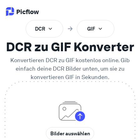
Picflow
DCR
GIF
Produkt
DCR zu GIF Konverter
Online Proofing
Konvertieren
DCR
zu
GIF
kostenlos online. Gib
einfach deine
DCR
Bilder unten, um sie zu
Kundengalerie
konvertieren
GIF
in Sekunden.
DAM Software
Kreativer Workflow
Preise
Bilder auswählen
Entdecken