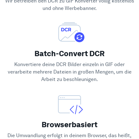
Wir betreiben den DCR zu GIF Konverter völlig kostenlos
Hilfe-Center
und ohne Werbebanner.
Batch-Convert DCR
Konvertiere deine DCR Bilder einzeln in GIF oder
verarbeite mehrere Dateien in großen Mengen, um die
Arbeit zu beschleunigen.
Browserbasiert
Die Umwandlung erfolgt in deinem Browser, das heißt,