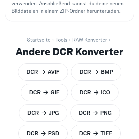
verwenden. Anschließend kannst du deine neuen
Bilddateien in einem ZIP-Ordner herunterladen.
Startseite
Tools
RAW Konverter
Andere DCR Konverter
DCR
AVIF
DCR
BMP
zu
zu
DCR
GIF
DCR
ICO
zu
zu
DCR
JPG
DCR
PNG
zu
zu
DCR
PSD
DCR
TIFF
zu
zu