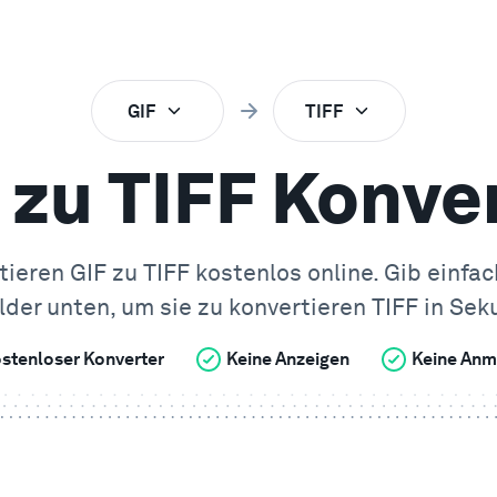
GIF
TIFF
 zu TIFF Konve
tieren
GIF
zu
TIFF
kostenlos online. Gib einfac
lder unten, um sie zu konvertieren
TIFF
in Sek
stenloser Konverter
Keine Anzeigen
Keine Anm