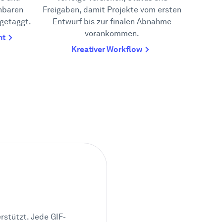
hbaren
Freigaben, damit Projekte vom ersten
 getaggt.
Entwurf bis zur finalen Abnahme
vorankommen.
nt
Kreativer Workflow
erstützt. Jede GIF-