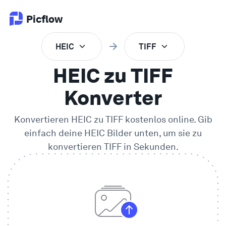
Picflow
HEIC
TIFF
Produkt
HEIC zu TIFF
Online Proofing
Konverter
Konvertieren
HEIC
zu
TIFF
kostenlos online. Gib
Kundengalerie
einfach deine
HEIC
Bilder unten, um sie zu
konvertieren
TIFF
in Sekunden.
DAM Software
Kreativer Workflow
Preise
Entdecken