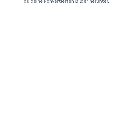
du deine konvertierten Bilder herunter.