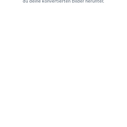
du deine konvertierten Bilder herunter.