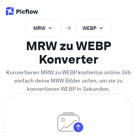
Picflow
MRW
WEBP
Produkt
MRW zu WEBP
Online Proofing
Konverter
Konvertieren
MRW
zu
WEBP
kostenlos online. Gib
Kundengalerie
einfach deine
MRW
Bilder unten, um sie zu
konvertieren
WEBP
in Sekunden.
DAM Software
Kreativer Workflow
Preise
Entdecken