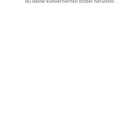
du deine konvertierten Bilder herunter.