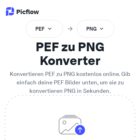
Picflow
PEF
PNG
Produkt
PEF zu PNG
Online Proofing
Konverter
Konvertieren
PEF
zu
PNG
kostenlos online. Gib
Kundengalerie
einfach deine
PEF
Bilder unten, um sie zu
konvertieren
PNG
in Sekunden.
DAM Software
Kreativer Workflow
Preise
Entdecken