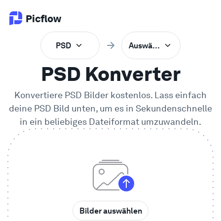
Picflow
PSD
Auswählen
Produkt
PSD Konverter
Online Proofing
Konvertiere PSD Bilder kostenlos. Lass einfach
deine
PSD
Bild unten, um es in Sekundenschnelle
Kundengalerie
in ein beliebiges Dateiformat umzuwandeln.
DAM Software
Kreativer Workflow
Preise
Bilder auswählen
Entdecken