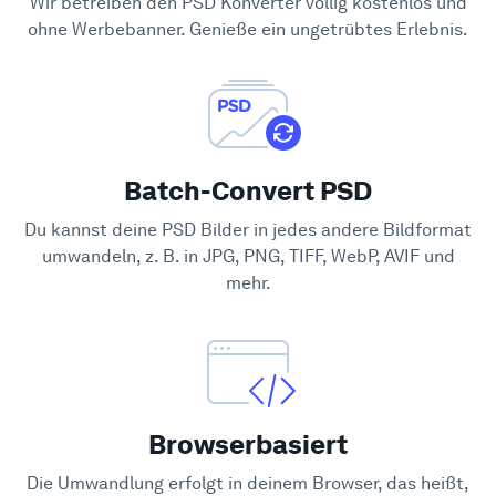
Wir betreiben den PSD Konverter völlig kostenlos und
Hilfe-Center
ohne Werbebanner. Genieße ein ungetrübtes Erlebnis.
Batch-Convert PSD
Du kannst deine PSD Bilder in jedes andere Bildformat
umwandeln, z. B. in JPG, PNG, TIFF, WebP, AVIF und
mehr.
Browserbasiert
Die Umwandlung erfolgt in deinem Browser, das heißt,