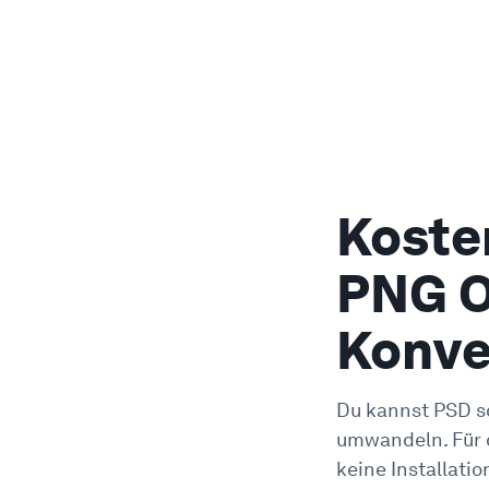
Koste
PNG O
Konve
Du kannst PSD s
umwandeln. Für 
keine Installatio