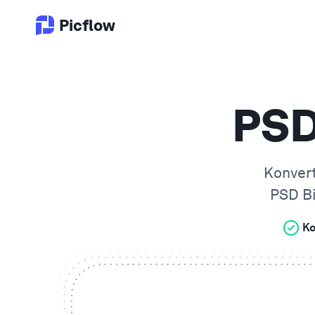
Picflow
PSD
Konver
PSD
Bi
Ko