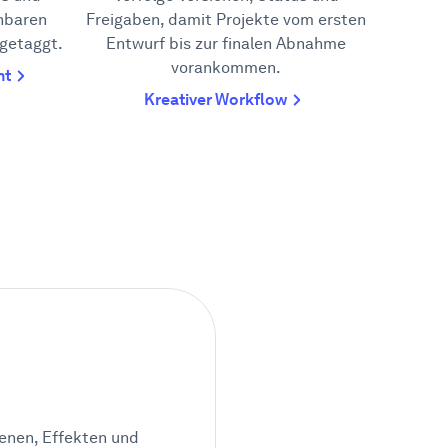
hbaren
Freigaben, damit Projekte vom ersten
 getaggt.
Entwurf bis zur finalen Abnahme
vorankommen.
nt
Kreativer Workflow
enen, Effekten und