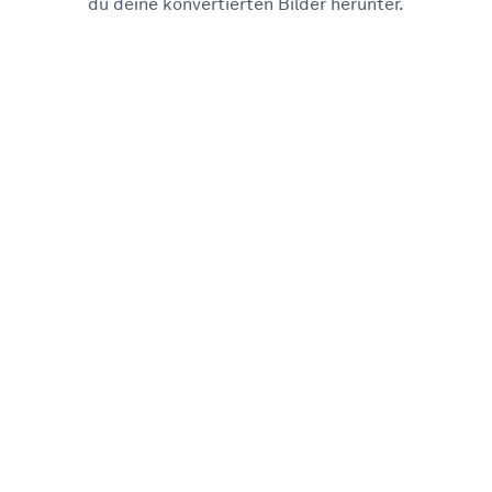
du deine konvertierten Bilder herunter.