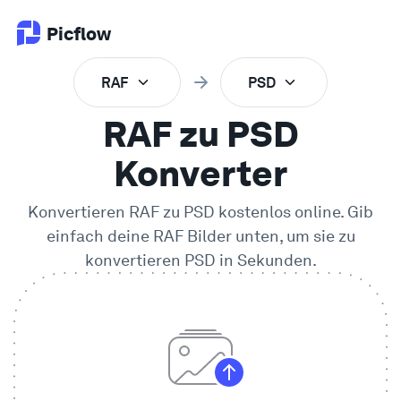
Picflow
RAF
PSD
Produkt
RAF zu PSD
Online Proofing
Konverter
Konvertieren
RAF
zu
PSD
kostenlos online. Gib
Kundengalerie
einfach deine
RAF
Bilder unten, um sie zu
konvertieren
PSD
in Sekunden.
DAM Software
Kreativer Workflow
Preise
Entdecken