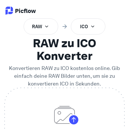
Picflow
RAW
ICO
Produkt
RAW zu ICO
Online Proofing
Konverter
Konvertieren
RAW
zu
ICO
kostenlos online. Gib
Kundengalerie
einfach deine
RAW
Bilder unten, um sie zu
konvertieren
ICO
in Sekunden.
DAM Software
Kreativer Workflow
Preise
Entdecken