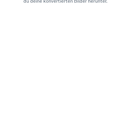
du deine konvertierten Bilder herunter.