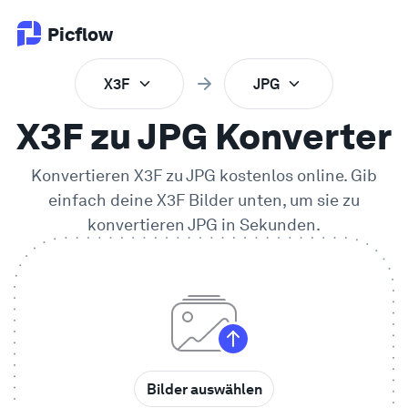
Picflow
X3F
JPG
Produkt
X3F zu JPG Konverter
Online Proofing
Konvertieren
X3F
zu
JPG
kostenlos online. Gib
einfach deine
X3F
Bilder unten, um sie zu
Kundengalerie
konvertieren
JPG
in Sekunden.
DAM Software
Kreativer Workflow
Preise
Bilder auswählen
Entdecken