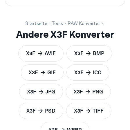
Startseite
Tools
RAW Konverter
Andere X3F Konverter
X3F
AVIF
X3F
BMP
zu
zu
X3F
GIF
X3F
ICO
zu
zu
X3F
JPG
X3F
PNG
zu
zu
X3F
PSD
X3F
TIFF
zu
zu
X3F
WEBP