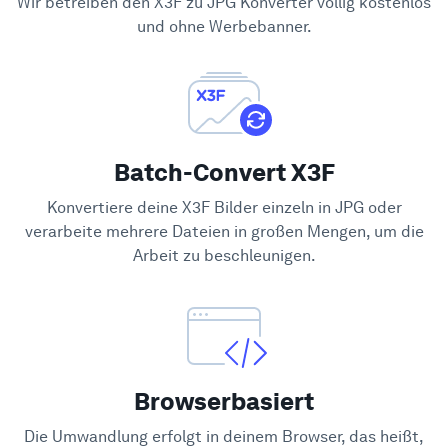
Wir betreiben den X3F zu JPG Konverter völlig kostenlos
Hilfe-Center
und ohne Werbebanner.
Batch-Convert X3F
Konvertiere deine X3F Bilder einzeln in JPG oder
verarbeite mehrere Dateien in großen Mengen, um die
Arbeit zu beschleunigen.
Browserbasiert
Die Umwandlung erfolgt in deinem Browser, das heißt,