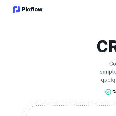
Picflow
CR
Co
simpl
quelq
C