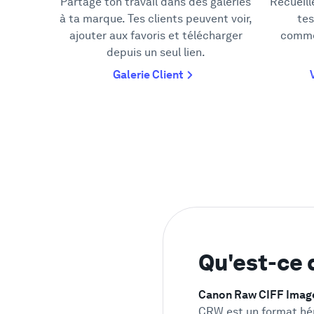
Partage ton travail dans des galeries
Recueill
à ta marque. Tes clients peuvent voir,
tes
ajouter aux favoris et télécharger
comme
depuis un seul lien.
Galerie Client
Qu'est-ce
Canon Raw CIFF Image
CRW est un format héri