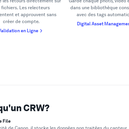
e les retours directement sur
Garde chaque photo, vidéo e
 fichiers. Les relecteurs
dans une bibliothèque cons
ntent et approuvent sans
avec des tags automati
créer de compte.
Digital Asset Manageme
Validation en Ligne
 qu'un CRW?
 File
té de Canon, il stocke les données non traitées du capteur, 