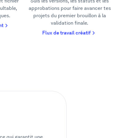
t fichier
Suis les versions, les statuts et les
ultable,
approbations pour faire avancer tes
ques.
projets du premier brouillon à la
validation finale.
nt
Flux de travail créatif
ce qui garantit une