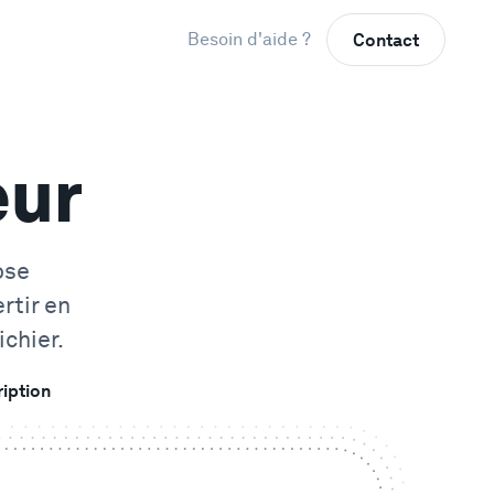
Besoin d'aide ?
Contact
eur
ose
rtir en
chier.
ription