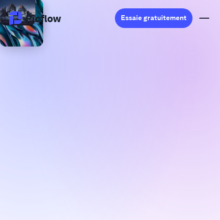
Picflow
Essaie gratuitement
Produit
Validation en Ligne
Galerie Client
Logiciel DAM
Flux de travail créatif
Tarifs
Explorer