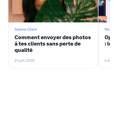
Galerie Client
Workf
Comment envoyer des photos
Opt
à tes clients sans perte de
: l
qualité
23 juil. 2026
4 aoû