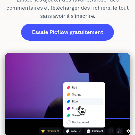
commentaires et télécharger des fichiers, le tout
Vitrine
sans avoir à s'inscrire.
Entreprise
Essaie Picflow gratuitement
Sécurité
Comparer
Mur de l'Amour
Blog
Apprendre