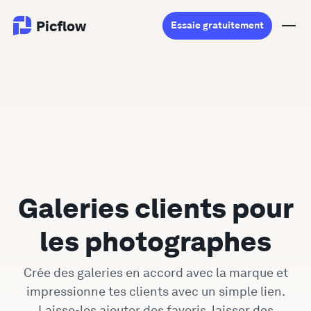
Picflow
Essaie gratuitement
Produit
Validation en Ligne
Galerie Client
Galeries clients pour
Logiciel DAM
les photographes
Flux de travail créatif
Crée des galeries en accord avec la marque et
Tarifs
impressionne tes clients avec un simple lien.
Explorer
Laisse-les ajouter des favoris, laisser des