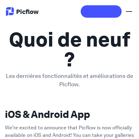
Picflow
Quoi de neuf
Produit
?
Validation en Ligne
Galerie Client
Les dernières fonctionnalités et améliorations de
Picflow.
Logiciel DAM
iOS & Android App
Flux de travail créatif
Tarifs
We’re excited to announce that Picflow is now officially
available on iOS and Android! You can take your galleries
Explorer