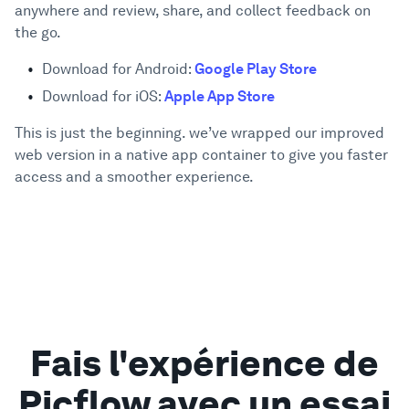
anywhere and review, share, and collect feedback on
the go.
Vitrine
Download for Android:
Google Play Store
Entreprise
Download for iOS:
Apple App Store
This is just the beginning. we’ve wrapped our improved
Sécurité
web version in a native app container to give you faster
access and a smoother experience.
Comparer
Mur de l'Amour
Blog
Fais l'expérience de
Apprendre
Picflow avec un essai