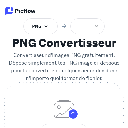
Picflow
PNG
Produit
PNG Convertisseur
Validation en Ligne
Convertisseur d'images PNG gratuitement.
Dépose simplement tes
PNG
image ci-dessous
Galerie Client
pour la convertir en quelques secondes dans
n'importe quel format de fichier.
Logiciel DAM
Flux de travail créatif
Tarifs
Explorer