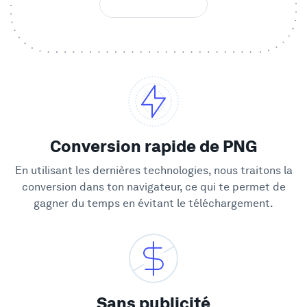
Vitrine
Entreprise
Sécurité
Conversion rapide de PNG
Comparer
En utilisant les dernières technologies, nous traitons la
conversion dans ton navigateur, ce qui te permet de
Mur de l'Amour
gagner du temps en évitant le téléchargement.
Blog
Apprendre
Sans publicité