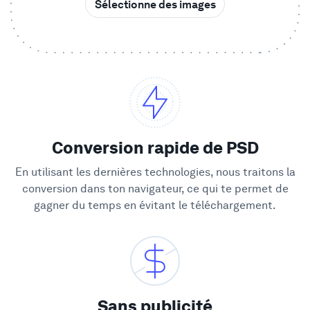
Sélectionne des images
Vitrine
Entreprise
Sécurité
Conversion rapide de PSD
Comparer
En utilisant les dernières technologies, nous traitons la
conversion dans ton navigateur, ce qui te permet de
Mur de l'Amour
gagner du temps en évitant le téléchargement.
Blog
Apprendre
Sans publicité