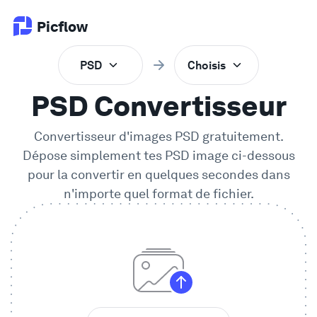
Picflow
PSD
Choisis
Produit
PSD Convertisseur
Validation en Ligne
Convertisseur d'images PSD gratuitement.
Dépose simplement tes
PSD
image ci-dessous
Galerie Client
pour la convertir en quelques secondes dans
n'importe quel format de fichier.
Logiciel DAM
Flux de travail créatif
Tarifs
Explorer