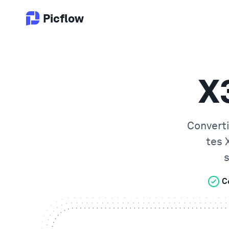
Picflow
X
Convert
tes
s
C