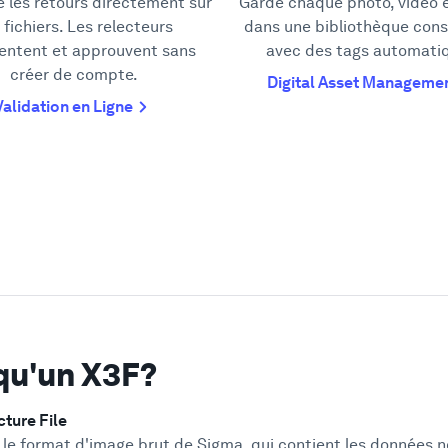
e les retours directement sur
Garde chaque photo, vidéo e
 fichiers. Les relecteurs
dans une bibliothèque cons
ntent et approuvent sans
avec des tags automati
créer de compte.
Digital Asset Manageme
Validation en Ligne
qu'un X3F?
ture File
 le format d'image brut de Sigma, qui contient les données 