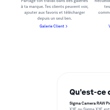
Partage ton travail dans des galeries
Recueill
à ta marque. Tes clients peuvent voir,
tes
ajouter aux favoris et télécharger
comme
depuis un seul lien.
Galerie Client
Qu'est-ce 
Sigma Camera RAW Pic
X3F, ou Sigma X3F, est