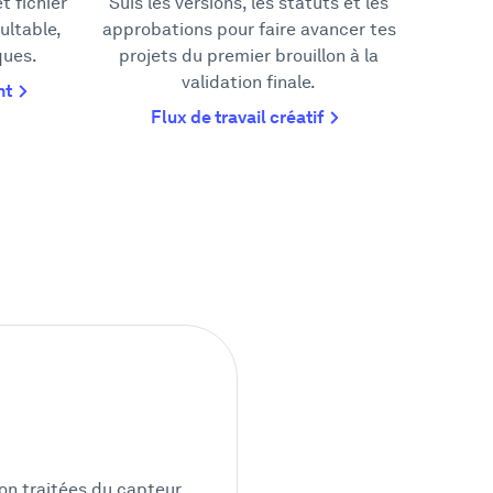
t fichier
Suis les versions, les statuts et les
ultable,
approbations pour faire avancer tes
ques.
projets du premier brouillon à la
validation finale.
nt
Flux de travail créatif
non traitées du capteur