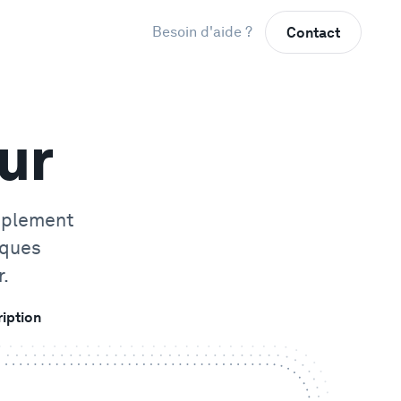
Besoin d'aide ?
Contact
ur
mplement
lques
r.
ription