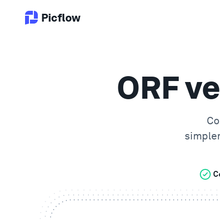
Picflow
ORF ve
Co
simple
C