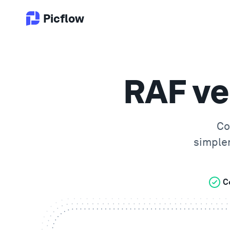
Picflow
RAF ve
Co
simple
C