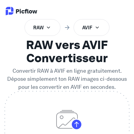
Picflow
RAW
AVIF
Produit
RAW vers AVIF
Validation en Ligne
Convertisseur
Convertir
RAW
à
AVIF
en ligne gratuitement.
Galerie Client
Dépose simplement ton
RAW
images ci-dessous
pour les convertir en
AVIF
en secondes.
Logiciel DAM
Flux de travail créatif
Tarifs
Explorer