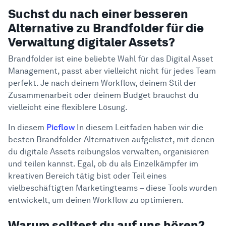
Suchst du nach einer besseren
Benutzerfreundlichkeit und Einarbeitung
Alternative zu Brandfolder für die
Anpassungsmöglichkeiten und Kontrolle über
das Branding
Verwaltung digitaler Assets?
Tools für Zusammenarbeit und Überprüfung
Brandfolder ist eine beliebte Wahl für das Digital Asset
Skalierbarkeit und Benutzerzugriff
Management, passt aber vielleicht nicht für jedes Team
Such- und Tagging-Funktionen
perfekt. Je nach deinem Workflow, deinem Stil der
Hol dir mit Picflow die perfekte
Zusammenarbeit oder deinem Budget brauchst du
8
Alternative zu Brandfolder
vielleicht eine flexiblere Lösung.
In diesem
Picflow
In diesem Leitfaden haben wir die
besten Brandfolder-Alternativen aufgelistet, mit denen
du digitale Assets reibungslos verwalten, organisieren
und teilen kannst. Egal, ob du als Einzelkämpfer im
kreativen Bereich tätig bist oder Teil eines
vielbeschäftigten Marketingteams – diese Tools wurden
entwickelt, um deinen Workflow zu optimieren.
Warum solltest du auf uns hören?