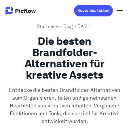
Picflow
Kostenlos testen
Startseite
Blog
DAM
Produkt
Die besten
Brandfolder-
Online Proofing
Alternativen für
Kundengalerie
kreative Assets
DAM Software
Entdecke die besten Brandfolder-Alternativen
zum Organisieren, Teilen und gemeinsamen
Kreativer Workflow
Bearbeiten von kreativen Inhalten. Vergleiche
Funktionen und Tools, die speziell für Kreative
Preise
entwickelt wurden.
Entdecken