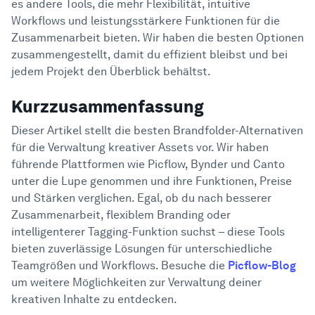
es andere Tools, die mehr Flexibilität, intuitive
Hilfe-Center
Alternative zu Brandfolder für die
2
Workflows und leistungsstärkere Funktionen für die
Verwaltung digitaler Assets?
Zusammenarbeit bieten. Wir haben die besten Optionen
Warum solltest du auf uns hören?
3
zusammengestellt, damit du effizient bleibst und bei
Was ist Brandfolder?
4
jedem Projekt den Überblick behältst.
Warum solltest du Alternativen zu
5
Kurzzusammenfassung
Brandfolder in Betracht ziehen?
Die besten Alternativen zu Brandfolder
6
Dieser Artikel stellt die besten Brandfolder-Alternativen
für die Verwaltung kreativer Assets vor. Wir haben
1. Picflow
führende Plattformen wie Picflow, Bynder und Canto
2. Bynder
unter die Lupe genommen und ihre Funktionen, Preise
3. Canto
und Stärken verglichen. Egal, ob du nach besserer
4. Filecamp
Zusammenarbeit, flexiblem Branding oder
5. MediaValet
intelligenterer Tagging-Funktion suchst – diese Tools
bieten zuverlässige Lösungen für unterschiedliche
6. Frontify
Teamgrößen und Workflows. Besuche die
Picflow-Blog
7. Aprimo
um weitere Möglichkeiten zur Verwaltung deiner
Worauf du bei der Auswahl einer
kreativen Inhalte zu entdecken.
7
Alternative achten solltest