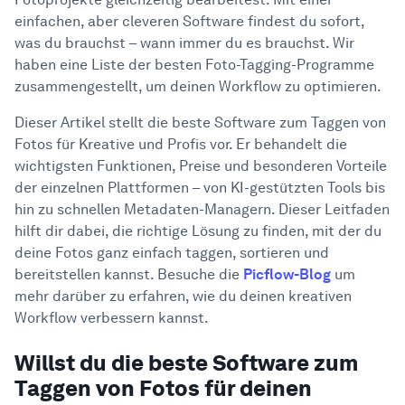
Was ist eine Software zum Taggen von
Hilfe-Center
4
einfachen, aber cleveren Software findest du sofort,
Fotos?
was du brauchst – wann immer du es brauchst. Wir
Wozu brauchst du eine Software zum
haben eine Liste der besten Foto-Tagging-Programme
5
Taggen von Fotos?
zusammengestellt, um deinen Workflow zu optimieren.
Unsere Liste der 7 besten Programme
6
zum Taggen von Fotos
Dieser Artikel stellt die beste Software zum Taggen von
Fotos für Kreative und Profis vor. Er behandelt die
1. Picflow
wichtigsten Funktionen, Preise und besonderen Vorteile
2. Adobe Lightroom
der einzelnen Plattformen – von KI-gestützten Tools bis
3. Excire Foto
hin zu schnellen Metadaten-Managern. Dieser Leitfaden
4. digiKam
hilft dir dabei, die richtige Lösung zu finden, mit der du
5. Photo Mechanic
deine Fotos ganz einfach taggen, sortieren und
bereitstellen kannst. Besuche die
Picflow-Blog
um
6. Mylio Photos
mehr darüber zu erfahren, wie du deinen kreativen
7. Google Photos
Workflow verbessern kannst.
8. ACDSee Photo Studio
Picflow macht das Taggen von Fotos
Willst du die beste Software zum
7
einfacher als alle anderen
Taggen von Fotos für deinen