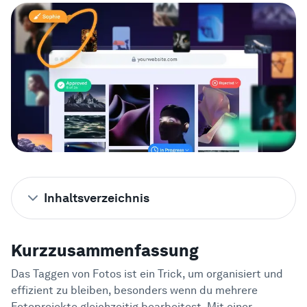
Beispiele
Enterprise
Sicherheit
Vergleichen
Kundenstimmen
Inhaltsverzeichnis
Blog
Kurzzusammenfassung
1
Kurzzusammenfassung
Willst du die beste Software zum Taggen
2
von Fotos für deinen Workflow finden?
Lernen
Das Taggen von Fotos ist ein Trick, um organisiert und
effizient zu bleiben, besonders wenn du mehrere
Warum solltest du auf uns hören?
3
Fotoprojekte gleichzeitig bearbeitest. Mit einer