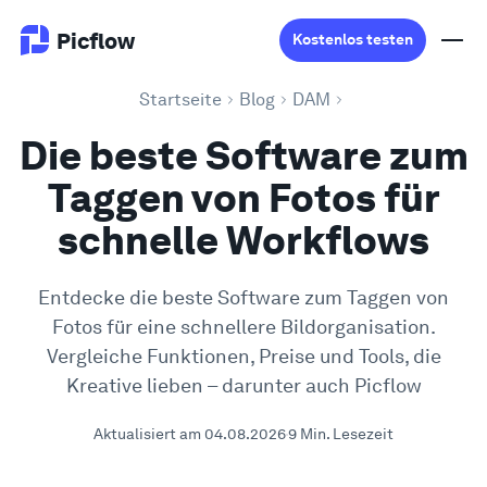
Picflow
Kostenlos testen
Startseite
Blog
DAM
Produkt
Die beste Software zum
Taggen von Fotos für
Online Proofing
schnelle Workflows
Kundengalerie
Entdecke die beste Software zum Taggen von
Fotos für eine schnellere Bildorganisation.
DAM Software
Vergleiche Funktionen, Preise und Tools, die
Kreative lieben – darunter auch Picflow
Kreativer Workflow
Aktualisiert am 04.08.2026
9 Min. Lesezeit
Preise
Entdecken