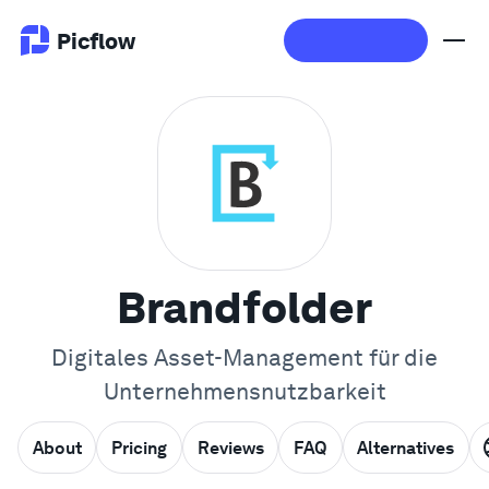
Picflow
Produkt
Online Proofing
Kundengalerie
Brandfolder
DAM Software
Digitales Asset-Management für die
Unternehmensnutzbarkeit
Kreativer Workflow
Preise
About
Pricing
Reviews
FAQ
Alternatives
Entdecken