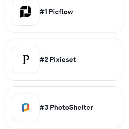
#1
Picflow
#2
Pixieset
#3
PhotoShelter