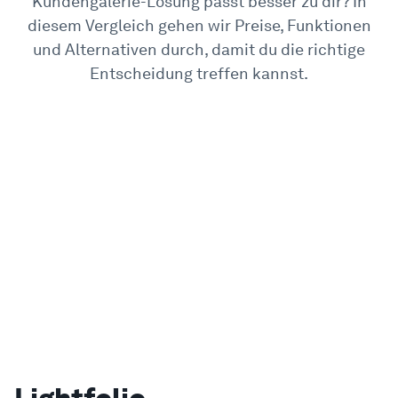
Kundengalerie
-Lösung passt besser zu dir? In
diesem Vergleich gehen wir Preise, Funktionen
Beispiele
und Alternativen durch, damit du die richtige
Entscheidung treffen kannst.
Enterprise
Sicherheit
Vergleichen
Kundenstimmen
Blog
Lernen