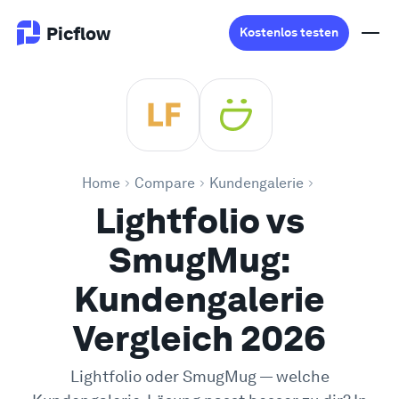
Picflow
Kostenlos testen
Produkt
Online Proofing
Home
Compare
Kundengalerie
Lightfolio vs
Kundengalerie
SmugMug:
DAM Software
Kundengalerie
Kreativer Workflow
Vergleich 2026
Preise
Lightfolio
oder
SmugMug
— welche
Entdecken