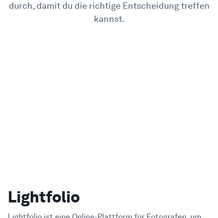
durch, damit du die richtige Entscheidung treffen
Beispiele
kannst.
Enterprise
Sicherheit
Vergleichen
Kundenstimmen
Blog
Lightfolio
Lernen
Lightfolio ist eine Online-Plattform für Fotografen, um