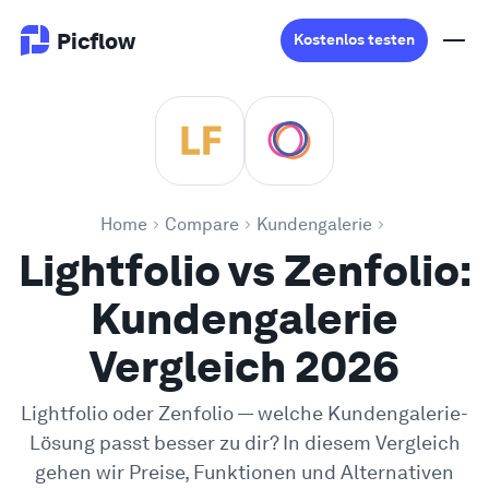
Picflow
Kostenlos testen
Produkt
Online Proofing
Home
Compare
Kundengalerie
Lightfolio vs Zenfolio:
Kundengalerie
Kundengalerie
DAM Software
Vergleich 2026
Kreativer Workflow
Lightfolio
oder
Zenfolio
— welche
Kundengalerie
-
Preise
Lösung passt besser zu dir? In diesem Vergleich
gehen wir Preise, Funktionen und Alternativen
Entdecken