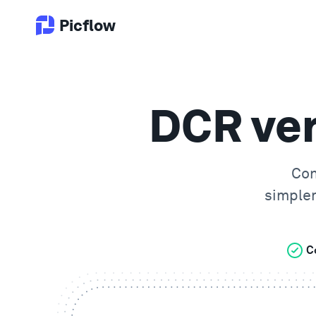
Picflow
DCR ve
Con
simple
C