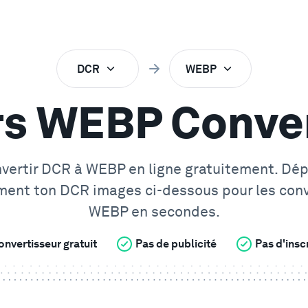
DCR
WEBP
rs WEBP Conver
vertir
DCR
à
WEBP
en ligne gratuitement. Dé
ment ton
DCR
images ci-dessous pour les conv
WEBP
en secondes.
onvertisseur gratuit
Pas de publicité
Pas d'insc