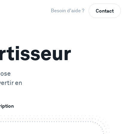
Besoin d'aide ?
Contact
tisseur
pose
ertir en
ription