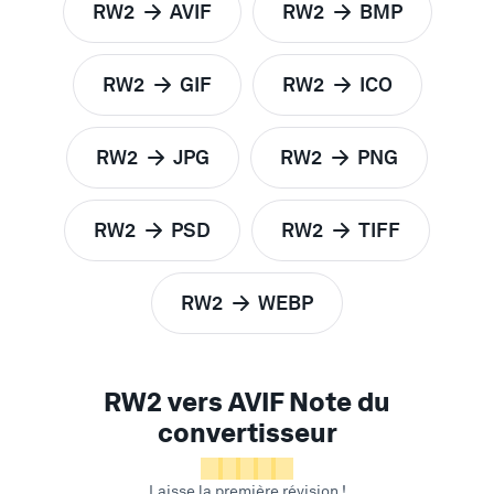
RW2
AVIF
RW2
BMP
pour
pour
RW2
GIF
RW2
ICO
pour
pour
RW2
JPG
RW2
PNG
pour
pour
RW2
PSD
RW2
TIFF
pour
pour
RW2
WEBP
pour
RW2 vers AVIF Note du
convertisseur
Laisse la première révision !