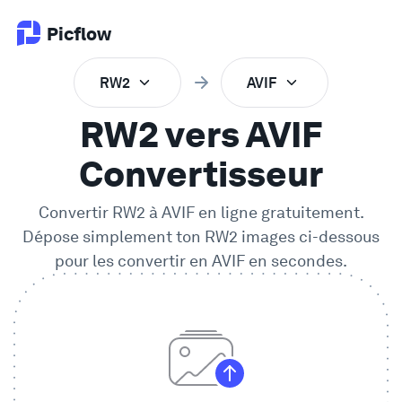
Picflow
RW2
AVIF
Produit
RW2 vers AVIF
Validation en Ligne
Convertisseur
Convertir
RW2
à
AVIF
en ligne gratuitement.
Galerie Client
Dépose simplement ton
RW2
images ci-dessous
pour les convertir en
AVIF
en secondes.
Logiciel DAM
Flux de travail créatif
Tarifs
Explorer