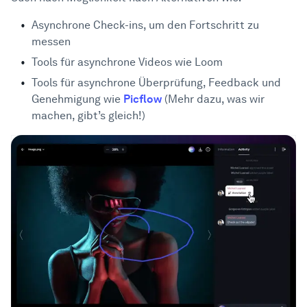
Asynchrone Check-ins, um den Fortschritt zu
messen
Tools für asynchrone Videos wie Loom
Tools für asynchrone Überprüfung, Feedback und
Genehmigung wie
Picflow
(Mehr dazu, was wir
machen, gibt’s gleich!)