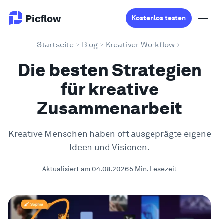
Picflow
Kostenlos testen
Startseite
Blog
Kreativer Workflow
Produkt
Die besten Strategien
für kreative
Online Proofing
Zusammenarbeit
Kundengalerie
Kreative Menschen haben oft ausgeprägte eigene
DAM Software
Ideen und Visionen.
Aktualisiert am 04.08.2026
5 Min. Lesezeit
Kreativer Workflow
Preise
Entdecken