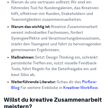
Zusammenarbeit
Warum du uns vertrauen solltest: Wir sind ein
Hilfe-Center
Wie man kreative Zusammenarbeit
führendes Tool für Kundengalerien, das Kreativen
6
fördert
hilft, effektiver mit Kunden, Stakeholdern und
Teammitgliedern zusammenzuarbeiten.
1. Grundregeln festlegen
Warum das wichtig ist:
Kreative Zusammenarbeit
2. Nutze Design Thinking
vereint individuelles Fachwissen, fördert
3. Mach weniger persönliche Treffen
Synergieeffekte und Verantwortungsbewusstsein,
4. Nutze Tools für visuelles Feedback
stärkt den Teamgeist und führt zu hervorragenden
5. Nicht-kreative Aufgaben auslagern oder
gemeinsamen Ergebnissen.
automatisieren
Maßnahmen:
Setzt Design Thinking ein, schränkt
6. Silos aufbrechen
persönliche Treffen ein, nutzt visuelle Feedback-
Fazit
7
Tools, führt Regeln für die Dateifreigabe ein und
baut Silos ab.
Weiterführende Literatur:
Schau dir das
Picflow-
Blog
Für weitere Einblicke in
Kreativer Workflow
.
Willst du kreative Zusammenarbeit
meistern?