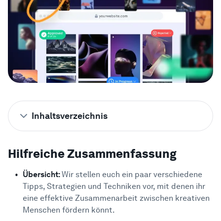
Beispiele
Enterprise
Sicherheit
Vergleichen
Inhaltsverzeichnis
Kundenstimmen
Hilfreiche Zusammenfassung
Hilfreiche Zusammenfassung
Willst du kreative Zusammenarbeit
2
meistern?
Blog
Übersicht:
Wir stellen euch ein paar verschiedene
Warum solltest du auf uns hören?
3
Tipps, Strategien und Techniken vor, mit denen ihr
Lernen
Was ist kreative Zusammenarbeit?
4
eine effektive Zusammenarbeit zwischen kreativen
Menschen fördern könnt.
Hindernisse für kreative
5