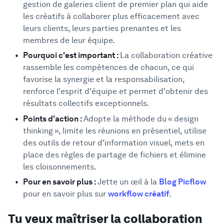
gestion de galeries client de premier plan qui aide
Soutien
Comment favoriser la collaboration
6
les créatifs à collaborer plus efficacement avec
créative
leurs clients, leurs parties prenantes et les
1. Fixer des règles de base
membres de leur équipe.
2. Utilise la méthode du « Design Thinking »
Pourquoi c'est important :
La collaboration créative
3. Réduis le nombre de réunions en présentiel
rassemble les compétences de chacun, ce qui
4. Utilise des outils de retour visuel
favorise la synergie et la responsabilisation,
renforce l'esprit d'équipe et permet d'obtenir des
5. Externaliser ou automatiser les tâches non
créatives
résultats collectifs exceptionnels.
6. Éliminer les cloisonnements
Points d'action :
Adopte la méthode du « design
Conclusion
thinking », limite les réunions en présentiel, utilise
7
des outils de retour d'information visuel, mets en
place des règles de partage de fichiers et élimine
les cloisonnements.
Pour en savoir plus :
Jette un œil à la
Blog Picflow
pour en savoir plus sur
workflow créatif
.
Tu veux maîtriser la collaboration