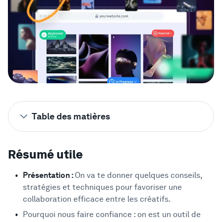
Vitrine
Entreprise
Sécurité
Comparer
Table des matières
Mur de l'Amour
Résumé utile
Résumé utile
Tu veux maîtriser la collaboration
2
créative ?
Blog
Présentation :
On va te donner quelques conseils,
Pourquoi nous écouter ?
3
stratégies et techniques pour favoriser une
Apprendre
C'est quoi, la collaboration créative ?
4
collaboration efficace entre les créatifs.
Les obstacles à la collaboration créative
Pourquoi nous faire confiance : on est un outil de
5