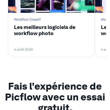
Workflow Creatif
Workf
Les meilleurs logiciels de
Les
workflow photo
wor
4 août 2026
4 aoû
Fais l'expérience de
Picflow avec un essai
gratuit.