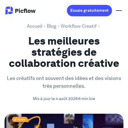
Picflow
Essaie gratuitement
Accueil
Blog
Workflow Creatif
Produit
Les meilleures
stratégies de
Validation en Ligne
collaboration créative
Galerie Client
Les créatifs ont souvent des idées et des visions
Logiciel DAM
très personnelles.
Mis à jour le 4 août 2026
6 min lire
Flux de travail créatif
Tarifs
Explorer